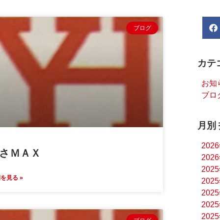
ブログ
カテ
お知
ブロ
月別
202
さＭＡＸ
202
202
を見る »
202
202
202
202